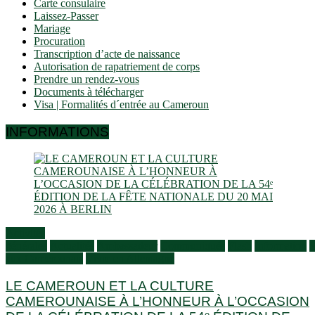
Carte consulaire
Laissez-Passer
Mariage
Procuration
Transcription d’acte de naissance
Autorisation de rapatriement de corps
Prendre un rendez-vous
Documents à télécharger
Visa | Formalités d´entrée au Cameroun
INFORMATIONS
Activités
générales
Actualités
Ambassadeur
Communiqués
Flash
Information
S
aux Camerounais
Vivre en Allemagne
LE CAMEROUN ET LA CULTURE
CAMEROUNAISE À L’HONNEUR À L’OCCASION