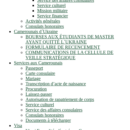
Service des affaires consulaires
Service culturel
Mission militaire
Service financier
Activités générales
Consulats honoraires
Camerounais d´Ukraine
BOURSES AUX ÉTUDIANTS DE MASTER
AYANT QUITTÉ L´UKRAINE
FORMULAIRE DE RECENCEMENT
COMMUNICATIONS DE LA CELLULE DE
VEILLE STRATÉGIQUE
Services aux Camerounais
Passeport
Carte consulaire
Mariage
Transcription d’acte de naissance
Procuration
Laissez-passer
Autorisation de rapatriement de corps
Service culturel
Service des affaires consulaires
Consulats honoraires
Documents à télécharger
Visa