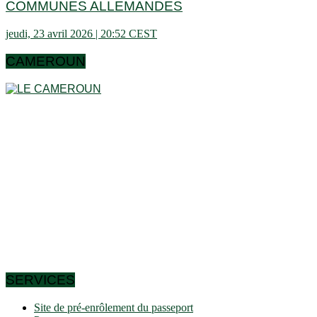
COMMUNES ALLEMANDES
jeudi, 23 avril 2026 | 20:52 CEST
CAMEROUN
Le Cameroun est un pays en Afrique centrale, dans le golfe
de Guinée. Le pays a une superficie totale de 475.440 km² et
une longueur totale de côtes de 402 km. Le Cameroun est
ainsi le 24e plus grand pays d’Afrique et le 54e au niveau
mondial. Plus de la moitié des habitants (58%) vivent à
l’intérieur des villes. Un habitant sur dix vit à Douala.
Le pays se situe à une altitude moyenne de 667 mètres au-
dessus du niveau de la mer. Le plus haut sommet du pays
(Fako) se situe à 4.095 mètres d’altitude. Le pays compte
environ 10 îles. Il existe des frontières directes avec 6 pays
voisins Centrafrique, Tchad, République du Congo, Guinée
équatoriale, Gabon et Nigeria.
SERVICES
Site de pré-enrôlement du passeport