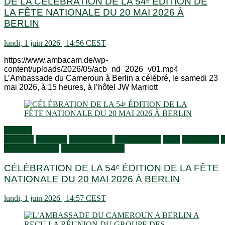
DE LA CÉLÉBRATION DE LA 54ᵉ ÉDITION DE
LA FÊTE NATIONALE DU 20 MAI 2026 À
BERLIN
lundi, 1 juin 2026 | 14:56 CEST
https://www.ambacam.de/wp-
content/uploads/2026/05/acb_nd_2026_v01.mp4
L’Ambassade du Cameroun à Berlin a célébré, le samedi 23
mai 2026, à 15 heures, à l’hôtel JW Marriott
Activités
générales
Actualités
Ambassadeur
Communiqués
Flash
Information
S
aux Camerounais
Vivre en Allemagne
CÉLÉBRATION DE LA 54ᵉ ÉDITION DE LA FÊTE
NATIONALE DU 20 MAI 2026 À BERLIN
lundi, 1 juin 2026 | 14:57 CEST