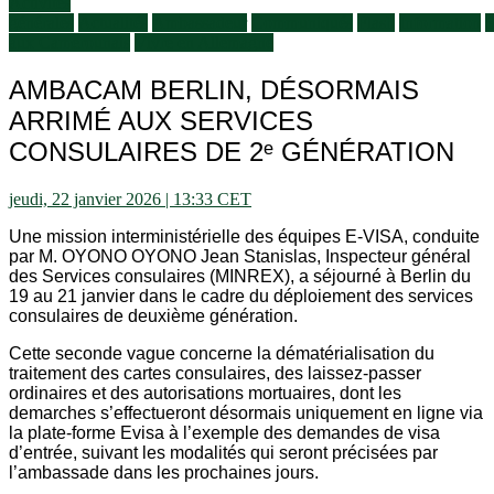
Activités
générales
Actualités
Ambassadeur
Communiqués
Flash
Information
S
aux Camerounais
Vivre en Allemagne
AMBACAM BERLIN, DÉSORMAIS
ARRIMÉ AUX SERVICES
CONSULAIRES DE 2ᵉ GÉNÉRATION
jeudi, 22 janvier 2026 | 13:33 CET
Une mission interministérielle des équipes E-VISA, conduite
par M. OYONO OYONO Jean Stanislas, Inspecteur général
des Services consulaires (MINREX), a séjourné à Berlin du
19 au 21 janvier dans le cadre du déploiement des services
consulaires de deuxième génération.
Cette seconde vague concerne la dématérialisation du
traitement des cartes consulaires, des laissez-passer
ordinaires et des autorisations mortuaires, dont les
demarches s’effectueront désormais uniquement en ligne via
la plate-forme Evisa à l’exemple des demandes de visa
d’entrée, suivant les modalités qui seront précisées par
l’ambassade dans les prochaines jours.