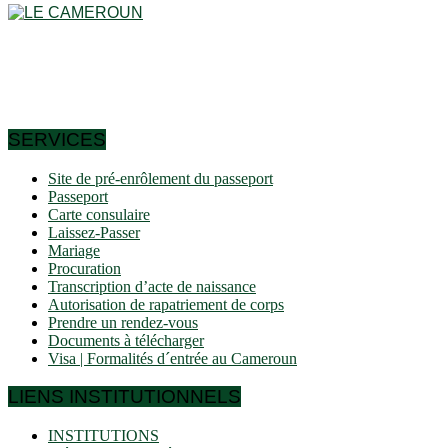
Le Cameroun est un pays en Afrique centrale, dans le golfe de
24e plus grand pays d’Afrique et le 54e au niveau mondial. Plus 
Le pays se situe à une altitude moyenne de 667 mètres au-des
îles. Il existe des frontières directes avec 6 pays voisins Ce
SERVICES
Site de pré-enrôlement du passeport
Passeport
Carte consulaire
Laissez-Passer
Mariage
Procuration
Transcription d’acte de naissance
Autorisation de rapatriement de corps
Prendre un rendez-vous
Documents à télécharger
Visa | Formalités d´entrée au Cameroun
LIENS INSTITUTIONNELS
INSTITUTIONS