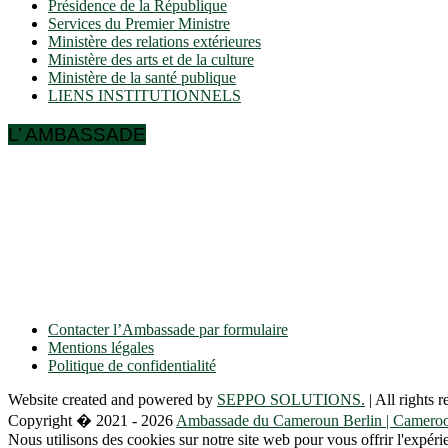
Présidence de la République
Services du Premier Ministre
Ministère des relations extérieures
Ministère des arts et de la culture
Ministère de la santé publique
LIENS INSTITUTIONNELS
L’ AMBASSADE
Ulmenallee 32
14050 Berlin
Tel: + 49 30 89 06 809 0
Fax: + 49 30 89 00 57 49
E-mail: contact(a)ambacam.de
Contacter l’Ambassade par formulaire
Mentions légales
Politique de confidentialité
Website created and powered by
SEPPO SOLUTIONS.
| All rights r
Copyright � 2021 - 2026
Ambassade du Cameroun Berlin | Cameroo
Nous utilisons des cookies sur notre site web pour vous offrir l'expéri