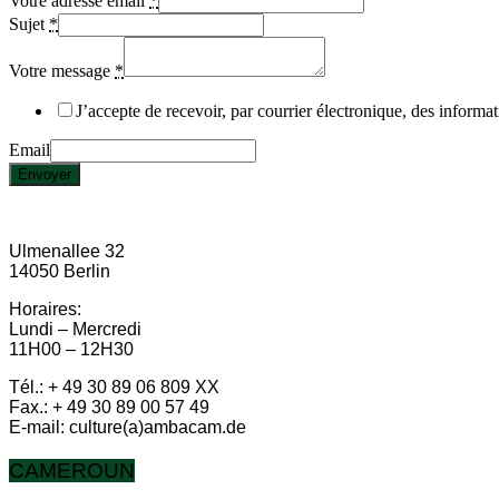
Votre adresse email
*
Sujet
*
Votre message
*
J’accepte de recevoir, par courrier électronique, des informa
Email
Envoyer
Ulmenallee 32
14050 Berlin
Horaires:
Lundi – Mercredi
11H00 – 12H30
Tél.: + 49 30 89 06 809 XX
Fax.: + 49 30 89 00 57 49
E-mail: culture(a)ambacam.de
CAMEROUN