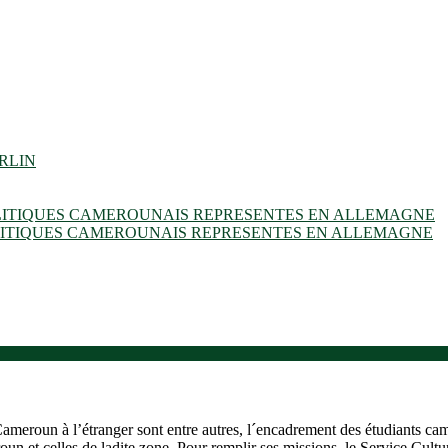
RLIN
OLITIQUES CAMEROUNAIS REPRESENTES EN ALLEMAGNE
OLITIQUES CAMEROUNAIS REPRESENTES EN ALLEMAGNE
ameroun à l’étranger sont entre autres, l´encadrement des étudiants ca
roun et celles de ladite zone. Pour remplir ses missions, le Service Cult