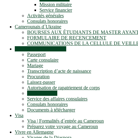
Mission militaire
Service financier
Activités générales
Consulats honoraires
Camerounais d´Ukraine
BOURSES AUX ÉTUDIANTS DE MASTER AYANT
FORMULAIRE DE RECENCEMENT
COMMUNICATIONS DE LA CELLULE DE VEILL
Services aux Camerounais
Passeport
Carte consulaire
Mariage
Transcription d’acte de naissance
Procuration
Laissez-passer
Autorisation de rapatriement de corps
Service culturel
Service des affaires consulaires
Consulats honoraires
Documents à télécharger
Visa
Visa | Formalités d´entrée au Cameroun
Préparez votre voyage au Cameroun
Vivre en Allemagne
Visages de la Diaspora