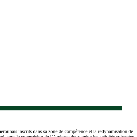
merounais inscrits dans sa zone de compétence et la redynamisation de
urel, sous la supervision de l’Ambassadeur, mène les activités suivantes