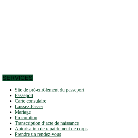
Le Cameroun est un pays en Afrique centrale, dans le golfe
de Guinée. Le pays a une superficie totale de 475.440 km² et
une longueur totale de côtes de 402 km. Le Cameroun est
ainsi le 24e plus grand pays d’Afrique et le 54e au niveau
mondial. Plus de la moitié des habitants (58%) vivent à
l’intérieur des villes. Un habitant sur dix vit à Douala.
Le pays se situe à une altitude moyenne de 667 mètres au-
dessus du niveau de la mer. Le plus haut sommet du pays
(Fako) se situe à 4.095 mètres d’altitude. Le pays compte
environ 10 îles. Il existe des frontières directes avec 6 pays
voisins Centrafrique, Tchad, République du Congo, Guinée
équatoriale, Gabon et Nigeria.
SERVICES
Site de pré-enrôlement du passeport
Passeport
Carte consulaire
Laissez-Passer
Mariage
Procuration
Transcription d’acte de naissance
Autorisation de rapatriement de corps
Prendre un rendez-vous