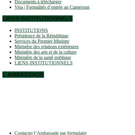
Documents à télécharger
Visa | Formalités d´entrée au Cameroun
LIENS INSTITUTIONNELS
INSTITUTIONS
Présidence de la République
Services du Premier Ministre
Ministère des relations extérieures
Ministère des arts et de la culture
Ministère de la santé publique
LIENS INSTITUTIONNELS
L’ AMBASSADE
Ulmenallee 32
14050 Berlin
Tel: + 49 30 89 06 809 0
Fax: + 49 30 89 00 57 49
E-mail: contact(a)ambacam.de
Contacter l’Ambassade par formulaire