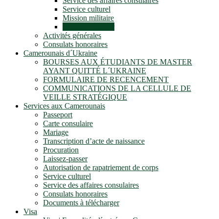
Service des affaires consulaires
Service culturel
Mission militaire
Service financier
Activités générales
Consulats honoraires
Camerounais d´Ukraine
BOURSES AUX ÉTUDIANTS DE MASTER
AYANT QUITTÉ L´UKRAINE
FORMULAIRE DE RECENCEMENT
COMMUNICATIONS DE LA CELLULE DE
VEILLE STRATÉGIQUE
Services aux Camerounais
Passeport
Carte consulaire
Mariage
Transcription d’acte de naissance
Procuration
Laissez-passer
Autorisation de rapatriement de corps
Service culturel
Service des affaires consulaires
Consulats honoraires
Documents à télécharger
Visa