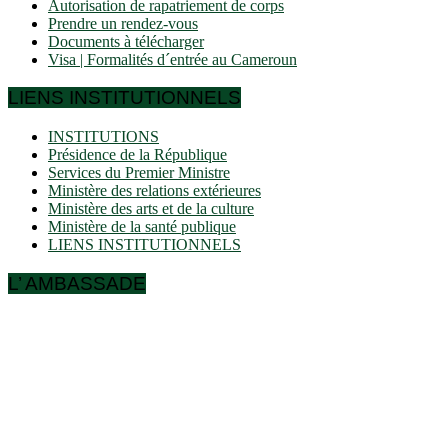
Autorisation de rapatriement de corps
Prendre un rendez-vous
Documents à télécharger
Visa | Formalités d´entrée au Cameroun
LIENS INSTITUTIONNELS
INSTITUTIONS
Présidence de la République
Services du Premier Ministre
Ministère des relations extérieures
Ministère des arts et de la culture
Ministère de la santé publique
LIENS INSTITUTIONNELS
L’ AMBASSADE
Ulmenallee 32
14050 Berlin
Tel: + 49 30 89 06 809 0
Fax: + 49 30 89 00 57 49
E-mail: contact(a)ambacam.de