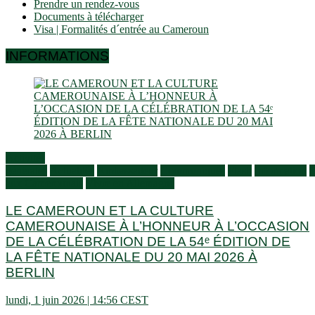
Prendre un rendez-vous
Documents à télécharger
Visa | Formalités d´entrée au Cameroun
INFORMATIONS
Activités
générales
Actualités
Ambassadeur
Communiqués
Flash
Information
S
aux Camerounais
Vivre en Allemagne
LE CAMEROUN ET LA CULTURE
CAMEROUNAISE À L’HONNEUR À L’OCCASION
DE LA CÉLÉBRATION DE LA 54ᵉ ÉDITION DE
LA FÊTE NATIONALE DU 20 MAI 2026 À
BERLIN
lundi, 1 juin 2026 | 14:56 CEST