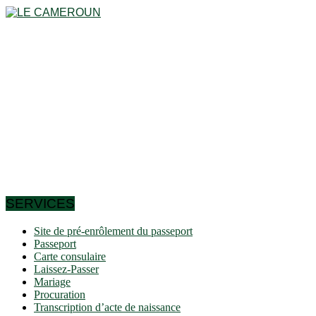
Le Cameroun est un pays en Afrique centrale, dans le golfe
de Guinée. Le pays a une superficie totale de 475.440 km² et
une longueur totale de côtes de 402 km. Le Cameroun est
ainsi le 24e plus grand pays d’Afrique et le 54e au niveau
mondial. Plus de la moitié des habitants (58%) vivent à
l’intérieur des villes. Un habitant sur dix vit à Douala.
Le pays se situe à une altitude moyenne de 667 mètres au-
dessus du niveau de la mer. Le plus haut sommet du pays
(Fako) se situe à 4.095 mètres d’altitude. Le pays compte
environ 10 îles. Il existe des frontières directes avec 6 pays
voisins Centrafrique, Tchad, République du Congo, Guinée
équatoriale, Gabon et Nigeria.
SERVICES
Site de pré-enrôlement du passeport
Passeport
Carte consulaire
Laissez-Passer
Mariage
Procuration
Transcription d’acte de naissance