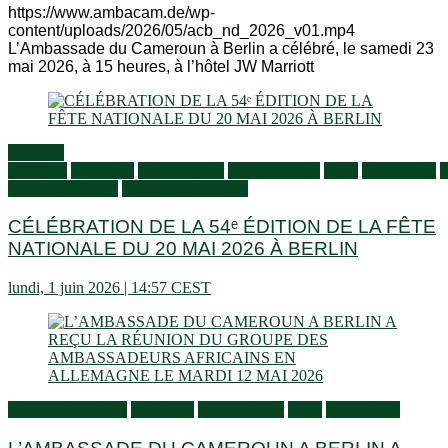
https://www.ambacam.de/wp-
content/uploads/2026/05/acb_nd_2026_v01.mp4
L’Ambassade du Cameroun à Berlin a célébré, le samedi 23
mai 2026, à 15 heures, à l’hôtel JW Marriott
Activités
générales
Actualités
Ambassadeur
Communiqués
Flash
Information
S
aux Camerounais
Vivre en Allemagne
CÉLÉBRATION DE LA 54ᵉ ÉDITION DE LA FÊTE
NATIONALE DU 20 MAI 2026 À BERLIN
lundi, 1 juin 2026 | 14:57 CEST
Activités générales
Actualités
Ambassadeur
Flash
Information