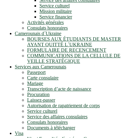
Service des affaires consulaires
Service culturel
Mission militaire
Service financier
Activités générales
Consulats honoraires
Camerounais d´Ukraine
BOURSES AUX ÉTUDIANTS DE MASTER
AYANT QUITTÉ L´UKRAINE
FORMULAIRE DE RECENCEMENT
COMMUNICATIONS DE LA CELLULE DE
VEILLE STRATÉGIQUE
Services aux Camerounais
Passeport
Carte consulaire
Mariage
Transcription d’acte de naissance
Procuration
Laissez-passer
Autorisation de rapatriement de corps
Service culturel
Service des affaires consulaires
Consulats honoraires
Documents à télécharger
Visa