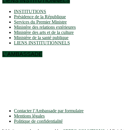
LIENS INSTITUTIONNELS
INSTITUTIONS
Présidence de la République
Services du Premier Ministre
Ministère des relations extérieures
Ministère des arts et de la culture
Ministère de la santé publique
LIENS INSTITUTIONNELS
L’ AMBASSADE
Ulmenallee 32
14050 Berlin
Tel: + 49 30 89 06 809 0
Fax: + 49 30 89 00 57 49
E-mail: contact(a)ambacam.de
Contacter l’Ambassade par formulaire
Mentions légales
Politique de confidentialité