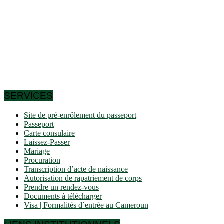
ainsi le 24e plus grand pays d’Afrique et le 54e au niveau
mondial. Plus de la moitié des habitants (58%) vivent à
l’intérieur des villes. Un habitant sur dix vit à Douala.
Le pays se situe à une altitude moyenne de 667 mètres au-
dessus du niveau de la mer. Le plus haut sommet du pays
(Fako) se situe à 4.095 mètres d’altitude. Le pays compte
environ 10 îles. Il existe des frontières directes avec 6 pays
voisins Centrafrique, Tchad, République du Congo, Guinée
équatoriale, Gabon et Nigeria.
SERVICES
Site de pré-enrôlement du passeport
Passeport
Carte consulaire
Laissez-Passer
Mariage
Procuration
Transcription d’acte de naissance
Autorisation de rapatriement de corps
Prendre un rendez-vous
Documents à télécharger
Visa | Formalités d´entrée au Cameroun