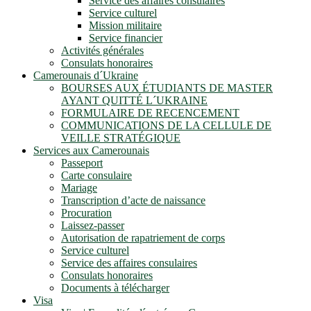
Service des affaires consulaires
Service culturel
Mission militaire
Service financier
Activités générales
Consulats honoraires
Camerounais d´Ukraine
BOURSES AUX ÉTUDIANTS DE MASTER
AYANT QUITTÉ L´UKRAINE
FORMULAIRE DE RECENCEMENT
COMMUNICATIONS DE LA CELLULE DE
VEILLE STRATÉGIQUE
Services aux Camerounais
Passeport
Carte consulaire
Mariage
Transcription d’acte de naissance
Procuration
Laissez-passer
Autorisation de rapatriement de corps
Service culturel
Service des affaires consulaires
Consulats honoraires
Documents à télécharger
Visa