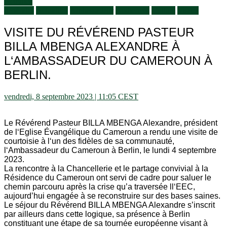
Activités
générales
Actualités
Ambassadeur
Audiences
Culture
Visites
VISITE DU RÉVÉREND PASTEUR
BILLA MBENGA ALEXANDRE À
L‘AMBASSADEUR DU CAMEROUN À
BERLIN.
vendredi, 8 septembre 2023 | 11:05 CEST
Le Révérend Pasteur BILLA MBENGA Alexandre, président
de l‘Eglise Évangélique du Cameroun a rendu une visite de
courtoisie à l‘un des fidèles de sa communauté,
l‘Ambassadeur du Cameroun à Berlin, le lundi 4 septembre
2023.
La rencontre à la Chancellerie et le partage convivial à la
Résidence du Cameroun ont servi de cadre pour saluer le
chemin parcouru après la crise qu’a traversée ll‘EEC,
aujourd’hui engagée à se reconstruire sur des bases saines.
Le séjour du Révérend BILLA MBENGA Alexandre s’inscrit
par ailleurs dans cette logique, sa présence à Berlin
constituant une étape de sa tournée européenne visant à