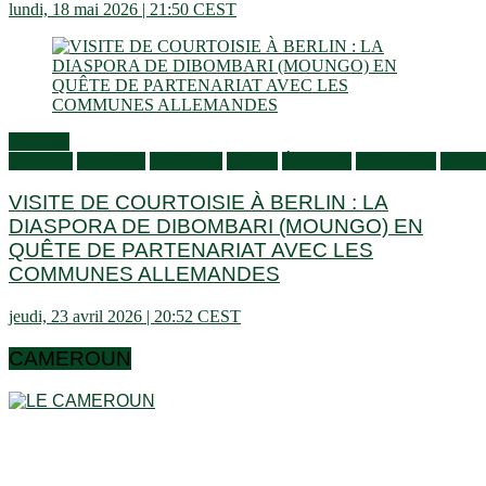
lundi, 18 mai 2026 | 21:50 CEST
Activités
générales
Actualités
Audiences
Culture
Économie
Information
Visites
VISITE DE COURTOISIE À BERLIN : LA
DIASPORA DE DIBOMBARI (MOUNGO) EN
QUÊTE DE PARTENARIAT AVEC LES
COMMUNES ALLEMANDES
jeudi, 23 avril 2026 | 20:52 CEST
CAMEROUN
Le Cameroun est un pays en Afrique centrale, dans le golfe
de Guinée. Le pays a une superficie totale de 475.440 km² et
une longueur totale de côtes de 402 km. Le Cameroun est