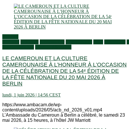
Activités
générales
Actualités
Ambassadeur
Communiqués
Flash
Information
S
aux Camerounais
Vivre en Allemagne
LE CAMEROUN ET LA CULTURE
CAMEROUNAISE À L’HONNEUR À L’OCCASION
DE LA CÉLÉBRATION DE LA 54ᵉ ÉDITION DE
LA FÊTE NATIONALE DU 20 MAI 2026 À
BERLIN
lundi, 1 juin 2026 | 14:56 CEST
https://www.ambacam.de/wp-
content/uploads/2026/05/acb_nd_2026_v01.mp4
L’Ambassade du Cameroun à Berlin a célébré, le samedi 23
mai 2026, à 15 heures, à l’hôtel JW Marriott