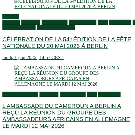
Activités
générales
Actualités
Ambassadeur
Communiqués
Flash
Information
S
aux Camerounais
Vivre en Allemagne
CÉLÉBRATION DE LA 54ᵉ ÉDITION DE LA FÊTE
NATIONALE DU 20 MAI 2026 À BERLIN
lundi, 1 juin 2026 | 14:57 CEST
Activités générales
Actualités
Ambassadeur
Flash
Information
L’AMBASSADE DU CAMEROUN A BERLIN A
REÇU LA RÉUNION DU GROUPE DES
AMBASSADEURS AFRICAINS EN ALLEMAGNE
LE MARDI 12 MAI 2026