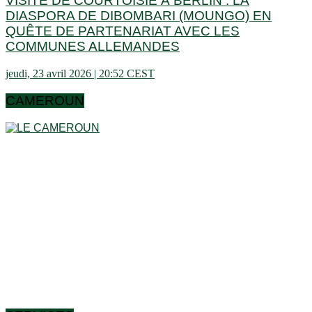
VISITE DE COURTOISIE À BERLIN : LA
DIASPORA DE DIBOMBARI (MOUNGO) EN
QUÊTE DE PARTENARIAT AVEC LES
COMMUNES ALLEMANDES
jeudi, 23 avril 2026 | 20:52 CEST
CAMEROUN
Le Cameroun est un pays en Afrique centrale, dans le golfe
de Guinée. Le pays a une superficie totale de 475.440 km² et
une longueur totale de côtes de 402 km. Le Cameroun est
ainsi le 24e plus grand pays d’Afrique et le 54e au niveau
mondial. Plus de la moitié des habitants (58%) vivent à
l’intérieur des villes. Un habitant sur dix vit à Douala.
Le pays se situe à une altitude moyenne de 667 mètres au-
dessus du niveau de la mer. Le plus haut sommet du pays
(Fako) se situe à 4.095 mètres d’altitude. Le pays compte
environ 10 îles. Il existe des frontières directes avec 6 pays
voisins Centrafrique, Tchad, République du Congo, Guinée
équatoriale, Gabon et Nigeria.