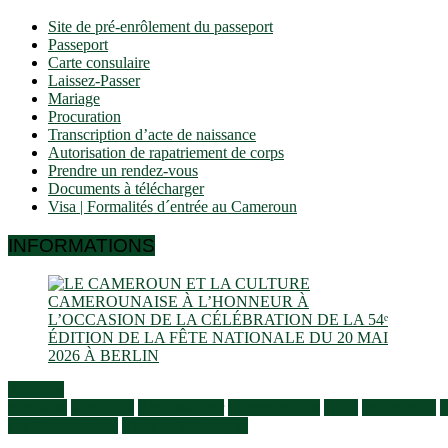
Site de pré-enrôlement du passeport
Passeport
Carte consulaire
Laissez-Passer
Mariage
Procuration
Transcription d’acte de naissance
Autorisation de rapatriement de corps
Prendre un rendez-vous
Documents à télécharger
Visa | Formalités d´entrée au Cameroun
INFORMATIONS
Activités
générales
Actualités
Ambassadeur
Communiqués
Flash
Information
S
aux Camerounais
Vivre en Allemagne