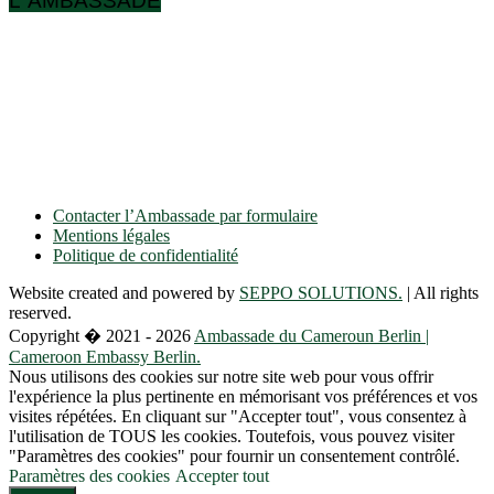
L’ AMBASSADE
Ulmenallee 32
14050 Berlin
Tel: + 49 30 89 06 809 0
Fax: + 49 30 89 00 57 49
E-mail: contact(a)ambacam.de
Contacter l’Ambassade par formulaire
Mentions légales
Politique de confidentialité
Website created and powered by
SEPPO SOLUTIONS.
| All rights
reserved.
Copyright � 2021 - 2026
Ambassade du Cameroun Berlin |
Cameroon Embassy Berlin.
Nous utilisons des cookies sur notre site web pour vous offrir
l'expérience la plus pertinente en mémorisant vos préférences et vos
visites répétées. En cliquant sur "Accepter tout", vous consentez à
l'utilisation de TOUS les cookies. Toutefois, vous pouvez visiter
"Paramètres des cookies" pour fournir un consentement contrôlé.
Paramètres des cookies
Accepter tout