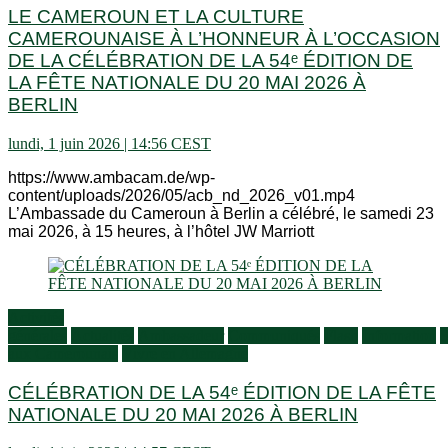
LE CAMEROUN ET LA CULTURE
CAMEROUNAISE À L’HONNEUR À L’OCCASION
DE LA CÉLÉBRATION DE LA 54ᵉ ÉDITION DE
LA FÊTE NATIONALE DU 20 MAI 2026 À
BERLIN
lundi, 1 juin 2026 | 14:56 CEST
https://www.ambacam.de/wp-
content/uploads/2026/05/acb_nd_2026_v01.mp4
L’Ambassade du Cameroun à Berlin a célébré, le samedi 23
mai 2026, à 15 heures, à l’hôtel JW Marriott
Activités
générales
Actualités
Ambassadeur
Communiqués
Flash
Information
S
aux Camerounais
Vivre en Allemagne
CÉLÉBRATION DE LA 54ᵉ ÉDITION DE LA FÊTE
NATIONALE DU 20 MAI 2026 À BERLIN