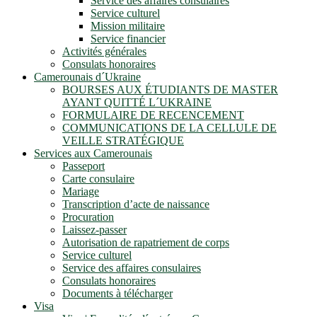
Service des affaires consulaires
Service culturel
Mission militaire
Service financier
Activités générales
Consulats honoraires
Camerounais d´Ukraine
BOURSES AUX ÉTUDIANTS DE MASTER
AYANT QUITTÉ L´UKRAINE
FORMULAIRE DE RECENCEMENT
COMMUNICATIONS DE LA CELLULE DE
VEILLE STRATÉGIQUE
Services aux Camerounais
Passeport
Carte consulaire
Mariage
Transcription d’acte de naissance
Procuration
Laissez-passer
Autorisation de rapatriement de corps
Service culturel
Service des affaires consulaires
Consulats honoraires
Documents à télécharger
Visa