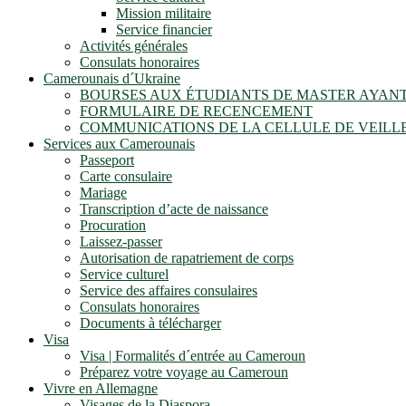
Mission militaire
Service financier
Activités générales
Consulats honoraires
Camerounais d´Ukraine
BOURSES AUX ÉTUDIANTS DE MASTER AYANT
FORMULAIRE DE RECENCEMENT
COMMUNICATIONS DE LA CELLULE DE VEILL
Services aux Camerounais
Passeport
Carte consulaire
Mariage
Transcription d’acte de naissance
Procuration
Laissez-passer
Autorisation de rapatriement de corps
Service culturel
Service des affaires consulaires
Consulats honoraires
Documents à télécharger
Visa
Visa | Formalités d´entrée au Cameroun
Préparez votre voyage au Cameroun
Vivre en Allemagne
Visages de la Diaspora