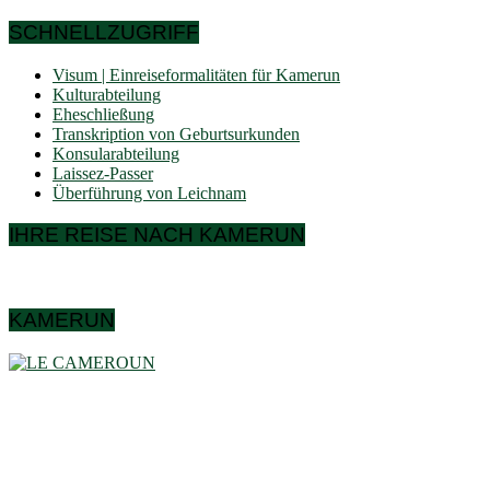
SCHNELLZUGRIFF
Visum | Einreiseformalitäten für Kamerun
Kulturabteilung
Eheschließung
Transkription von Geburtsurkunden
Konsularabteilung
Laissez-Passer
Überführung von Leichnam
IHRE REISE NACH KAMERUN
KAMERUN
Kamerun ist ein Land in Zentralafrika und liegt am Golf von
Guinea, etwas oberhalb des Äquators. Es erstreckt sich in
der Breite zwischen 1°40 und 13° (Norden) und in der Länge
zwischen 8°80 und 16°10 (Westen). Diese Daten zeigen,
dass er im Süden an das Kongobecken grenzt und im