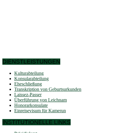
Norden die Sahelzone des Tschadsees erreicht. Kamerun
hat die Form eines Dreiecks mit einer Fläche von 475.442
km² und weist eine große Vielfalt an bio-geografischen
Bereichen auf. Demografisch gesehen sind der Westen und
der Norden mit den Ländern am Golf von Guinea verbunden,
während der Süden und der Osten die sehr niedrige
Bevölkerungsdichte Zentralafrikas aufweisen. Kurz gesagt,
die geografischen Koordinaten zeigen deutlich, dass
Kamerun ein Land der nördlichen Hemisphäre ist und an
sechs afrikanische Länder grenzt.
DIENSTLEISTUNGEN
Kulturabteilung
Konsularabteilung
Eheschließung
Transkription von Geburtsurkunden
Laissez-Passer
Überführung von Leichnam
Honorarkonsulate
Einreisevisum für Kamerun
INSTITUTIONELLE LINKS