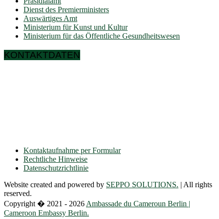
Präsidialamt
Dienst des Premierministers
Auswärtiges Amt
Ministerium für Kunst und Kultur
Ministerium für das Öffentliche Gesundheitswesen
KONTAKTDATEN
Ulmenallee 32
14050 Berlin
Tel.: + 49 30 89 06 809 0
Fax.: + 49 30 89 00 57 49
E-mail: contact(a)ambacam.de
Kontaktaufnahme per Formular
Rechtliche Hinweise
Datenschutzrichtlinie
Website created and powered by
SEPPO SOLUTIONS.
| All rights
reserved.
Copyright � 2021 - 2026
Ambassade du Cameroun Berlin |
Cameroon Embassy Berlin.