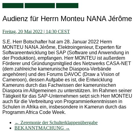
Aktivitäten
Der Botschafter
Information
Audienz für Herrn Monteu NANA Jérôme
Freitag, 20 Mai 2022 | 14:30 CEST
S.E. Herr Botschafter hat am 28. Januar 2022 Herrn
MONTEU NANA Jérôme, Elektroingenieur, Experten für
Softwareentwicklung bei SAP (Software und Anwendung in
der Produktion), empfangen. Herr MONTEU ist außerdem
Förderer und Gründungsmitglied des Netzwerks CASA-NET
(dem zahlreiche kamerunische Diaspora-Verbände
angehören) und des Forums DAVOC (Draw a Vision of
Cameroon), dessen Aufgabe es ist, die Entwicklung
Kameruns durch das Fachwissen der kamerunischen
Diaspora im Allgemeinen zu unterstützen. Im Rahmen seiner
Tätigkeit für das SAP-Unternehmen setzt sich Herr MONTEU
auch für die Verbreitung von Programmierkenntnissen in
Schulen in Afrika ein, insbesondere in Kamerun durch das
Programm Africa Code Week.
←
Zeremonie der Schulterklappenübergabe
BEKANNTMACHUNG
→