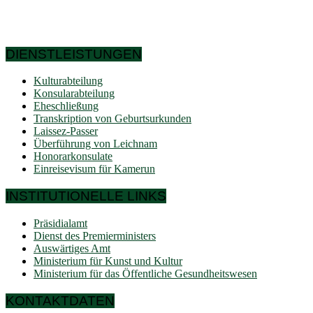
die geografischen Koordinaten zeigen deutlich, dass
Kamerun ein Land der nördlichen Hemisphäre ist und an
sechs afrikanische Länder grenzt.
DIENSTLEISTUNGEN
Kulturabteilung
Konsularabteilung
Eheschließung
Transkription von Geburtsurkunden
Laissez-Passer
Überführung von Leichnam
Honorarkonsulate
Einreisevisum für Kamerun
INSTITUTIONELLE LINKS
Präsidialamt
Dienst des Premierministers
Auswärtiges Amt
Ministerium für Kunst und Kultur
Ministerium für das Öffentliche Gesundheitswesen
KONTAKTDATEN