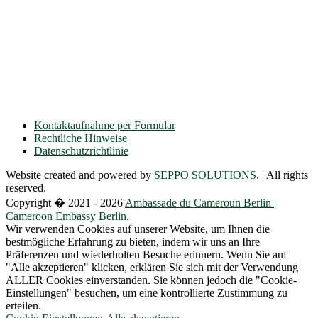
Ulmenallee 32
14050 Berlin
Tel.: + 49 30 89 06 809 0
Fax.: + 49 30 89 00 57 49
E-mail: contact(a)ambacam.de
Kontaktaufnahme per Formular
Rechtliche Hinweise
Datenschutzrichtlinie
Website created and powered by
SEPPO SOLUTIONS.
| All rights
reserved.
Copyright � 2021 - 2026
Ambassade du Cameroun Berlin |
Cameroon Embassy Berlin.
Wir verwenden Cookies auf unserer Website, um Ihnen die
bestmögliche Erfahrung zu bieten, indem wir uns an Ihre
Präferenzen und wiederholten Besuche erinnern. Wenn Sie auf
"Alle akzeptieren" klicken, erklären Sie sich mit der Verwendung
ALLER Cookies einverstanden. Sie können jedoch die "Cookie-
Einstellungen" besuchen, um eine kontrollierte Zustimmung zu
erteilen.