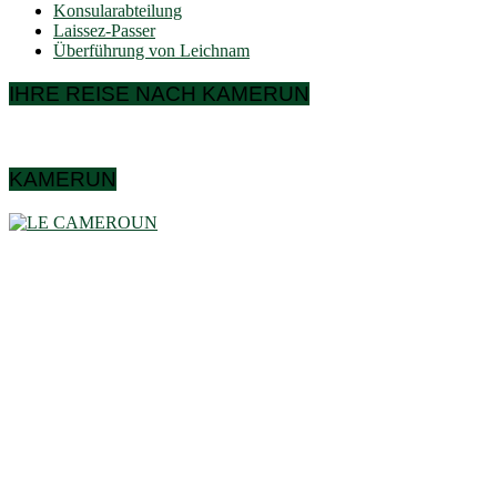
Konsularabteilung
Laissez-Passer
Überführung von Leichnam
IHRE REISE NACH KAMERUN
KAMERUN
Kamerun ist ein Land in Zentralafrika und liegt am Golf von
Guinea, etwas oberhalb des Äquators. Es erstreckt sich in
der Breite zwischen 1°40 und 13° (Norden) und in der Länge
zwischen 8°80 und 16°10 (Westen). Diese Daten zeigen,
dass er im Süden an das Kongobecken grenzt und im
Norden die Sahelzone des Tschadsees erreicht. Kamerun
hat die Form eines Dreiecks mit einer Fläche von 475.442
km² und weist eine große Vielfalt an bio-geografischen
Bereichen auf. Demografisch gesehen sind der Westen und
der Norden mit den Ländern am Golf von Guinea verbunden,
während der Süden und der Osten die sehr niedrige
Bevölkerungsdichte Zentralafrikas aufweisen. Kurz gesagt,